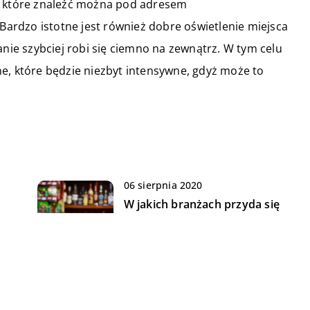
, które znaleźć można pod adresem
 Bardzo istotne jest również dobre oświetlenie miejsca
anie szybciej robi się ciemno na zewnątrz. W tym celu
e, które będzie niezbyt intensywne, gdyż może to
06 sierpnia 2020
W jakich branżach przyda się
drukarka fiskalna?
21 kwietnia 2021
Jak powinien być
zaprojektowany skuteczny baner