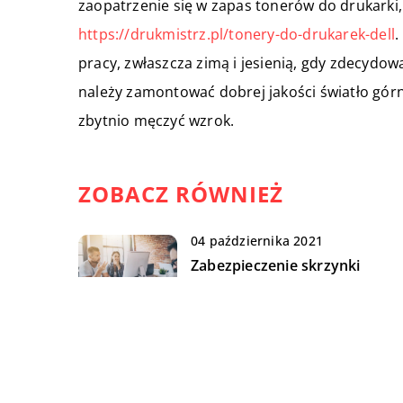
zaopatrzenie się w zapas tonerów do drukarki
https://drukmistrz.pl/tonery-do-drukarek-dell
.
pracy, zwłaszcza zimą i jesienią, gdy zdecydow
należy zamontować dobrej jakości światło górn
zbytnio męczyć wzrok.
ZOBACZ RÓWNIEŻ
04 października 2021
Zabezpieczenie skrzynki
mailowej w pracy – jak dbać o
poufne dane firmy?
10 kwietnia 2018
Jaki sprzęt wybrać do
restauracji?