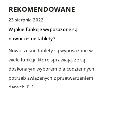
REKOMENDOWANE
23 sierpnia 2022
LIFE & STYLE
TECHNIKA I MOTORYZACJA
DLA DOMU I OGRODU
W jakie funkcje wyposażone są
nowoczesne tablety?
Nowoczesne tablety są wyposażone w
wiele funkcji, które sprawiają, że są
doskonałym wyborem dla codziennych
potrzeb związanych z przetwarzaniem
12 kwietnia 2019
10 marca 2020
danych. […]
W czym może pomóc świadkowa?
Jak dobrać długość zasłon
Bycie świadkiem na ślubie to prawdziwy
Aranżacja okien to jeden z kluczowych
zaszczyt – co do tego chyba nikt nie ma
elementów wykończenia dekoracji
wątpliwości. Pełnienie tak istotnej funkcji
pomieszczeń. Muszą być one spójne ze
[…]