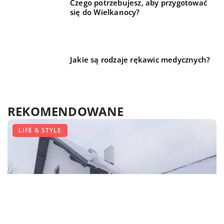
Czego potrzebujesz, aby przygotować
się do Wielkanocy?
Jakie są rodzaje rękawic medycznych?
REKOMENDOWANE
DLA DOMU I OGRODU
DLA DOMU I OGRODU
LIFE & STYLE