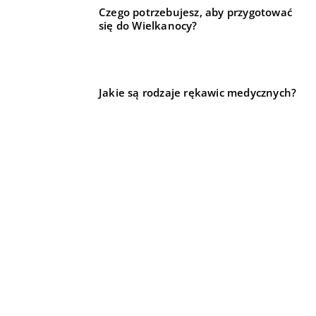
Czego potrzebujesz, aby przygotować
się do Wielkanocy?
Jakie są rodzaje rękawic medycznych?
REKOMENDOWANE
DLA DOMU I OGRODU
DLA DOMU I OGRODU
TECHNIKA I MOTORYZACJA
14 lutego 2021