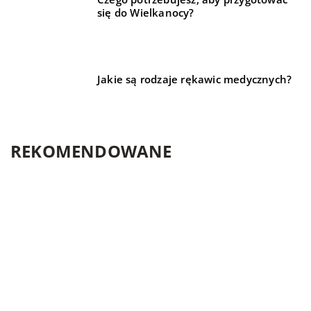
się do Wielkanocy?
Jakie są rodzaje rękawic medycznych?
REKOMENDOWANE
BIZNES I REKLAMA
TECHNIKA I MOTORYZACJA
LIFE & STYLE