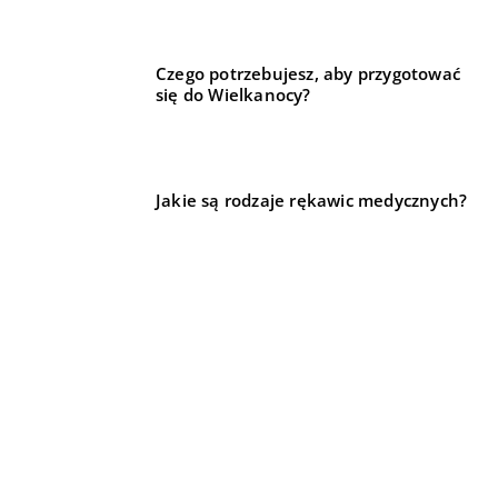
Czego potrzebujesz, aby przygotować
się do Wielkanocy?
Jakie są rodzaje rękawic medycznych?
REKOMENDOWANE
LIFE & STYLE
TECHNIKA I MOTORYZACJA
DLA DOMU I OGRODU