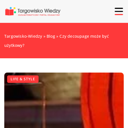
Targowisko-Wiedzy
»
Blog
»
Czy decoupage może być
użytkowy?
LIFE & STYLE