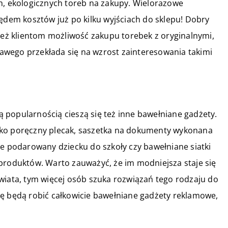
h, ekologicznych toreb na zakupy. Wielorazowe
lędem kosztów już po kilku wyjściach do sklepu! Dobry
ż klientom możliwość zakupu torebek z oryginalnymi,
wego przekłada się na wzrost zainteresowania takimi
 popularnością cieszą się też inne bawełniane gadżety.
ko poręczny plecak, saszetka na dokumenty wykonana
ie podarowany dziecku do szkoły czy bawełniane siatki
produktów. Warto zauważyć, że im modniejsza staje się
wiata, tym więcej osób szuka rozwiązań tego rodzaju do
rę będą robić całkowicie bawełniane gadżety reklamowe,