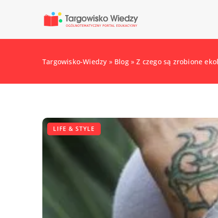
Targowisko-Wiedzy
»
Blog
»
Z czego są zrobione ekol
LIFE & STYLE