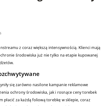
s
streamu z coraz większą intensywnością. Klienci mają
chronie środowiska już nie tylko na etapie kupowanej
adżetów.
rozchwytywane
zyniły się zarówno nasilone kampanie reklamowe
nia ochrony środowiska, jak i rosnące ceny torebek
im płacić za każdą foliową torebkę w sklepie, coraz