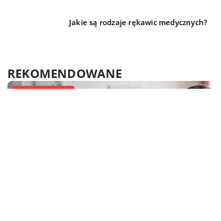
Jakie są rodzaje rękawic medycznych?
REKOMENDOWANE
TECHNIKA I MOTORYZACJA
BIZNES I REKLAMA
BEZ KATEGORII
13 kwietnia 2022