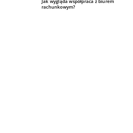
Jak wygląda współpraca z biurem
rachunkowym?
W jaki sposób leczone są osoby z
zaburzeniami nastroju?
Czego potrzebujesz, aby przygotować
się do Wielkanocy?
Jakie są rodzaje rękawic medycznych?
REKOMENDOWANE