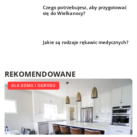
Czego potrzebujesz, aby przygotować
się do Wielkanocy?
Jakie są rodzaje rękawic medycznych?
REKOMENDOWANE
LIFE & STYLE
DLA DOMU I OGRODU
DLA DOMU I OGRODU