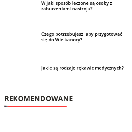
W jaki sposób leczone są osoby z
zaburzeniami nastroju?
Czego potrzebujesz, aby przygotować
się do Wielkanocy?
Jakie są rodzaje rękawic medycznych?
REKOMENDOWANE
DLA DOMU I OGRODU
TECHNIKA I MOTORYZACJA
TECHNIKA I MOTORYZACJA