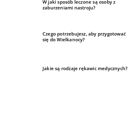
W jaki sposób leczone są osoby z
zaburzeniami nastroju?
Czego potrzebujesz, aby przygotować
się do Wielkanocy?
Jakie są rodzaje rękawic medycznych?
REKOMENDOWANE
02 września 2022
LIFE & STYLE
BIZNES I REKLAMA
HOBBY I SPORT
Odczynniki w biologii molekularnej – Czym są i do
czego służą?