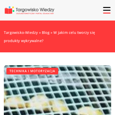
Targowisko-Wiedzy
»
Blog
»
W jakim celu tworzy się
produkty wykrywalne?
TECHNIKA I MOTORYZACJA