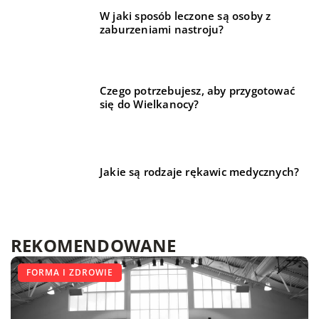
W jaki sposób leczone są osoby z
zaburzeniami nastroju?
Czego potrzebujesz, aby przygotować
się do Wielkanocy?
Jakie są rodzaje rękawic medycznych?
REKOMENDOWANE
LIFE & STYLE
DLA DOMU I OGRODU
FORMA I ZDROWIE