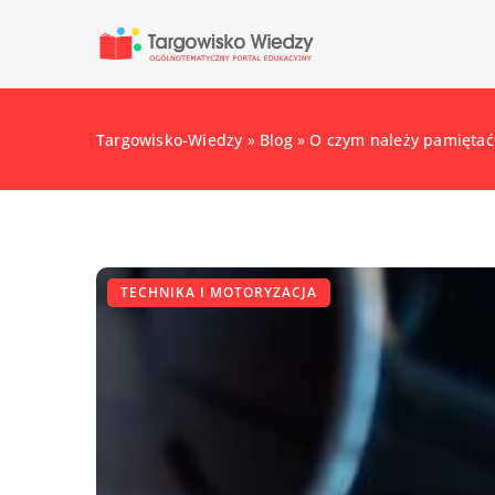
Targowisko-Wiedzy
»
Blog
»
O czym należy pamiętać
TECHNIKA I MOTORYZACJA