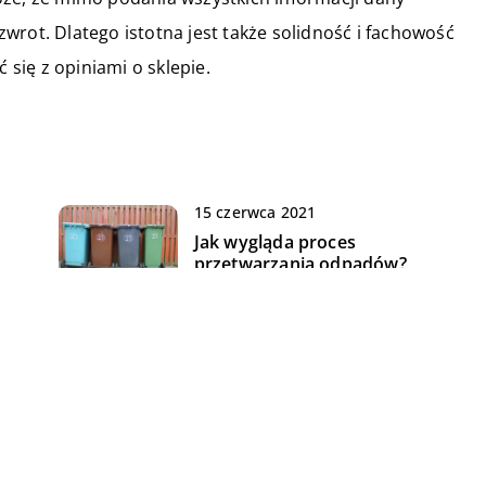
wrot. Dlatego istotna jest także solidność i fachowość
się z opiniami o sklepie.
15 czerwca 2021
Jak wygląda proces
przetwarzania odpadów?
23 sierpnia 2022
W jakie funkcje wyposażone są
nowoczesne tablety?
10 listopada 2021
Jak należy dbać o prawidłowy