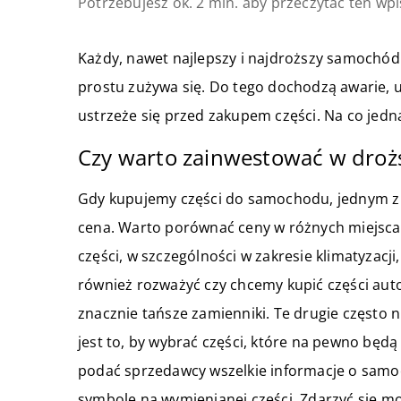
Potrzebujesz ok. 2 min. aby przeczytać ten wpi
Każdy, nawet najlepszy i najdroższy samochód
prostu zużywa się. Do tego dochodzą awarie, 
ustrzeże się przed zakupem części. Na co jedn
Czy warto zainwestować w drożs
Gdy kupujemy części do samochodu, jednym z
cena. Warto porównać ceny w różnych miejscac
części, w szczególności w zakresie klimatyzacj
również rozważyć czy chcemy kupić części au
znacznie tańsze zamienniki. Te drugie często n
jest to, by wybrać części, które na pewno bę
podać sprzedawcy wszelkie informacje o samoch
symbole na wymienianej części. Zdarzyć się m