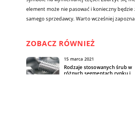
element może nie pasować i konieczny będzie z
samego sprzedawcy. Warto wcześniej zapoznać 
ZOBACZ RÓWNIEŻ
15 marca 2021
Rodzaje stosowanych śrub w
różnych segmentach rynku i
branżach
14 czerwca 2022
Jak jest zbudowana naczepa
niskopodwoziowa?
22 grudnia 2022
Atomowa spektrometria