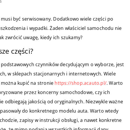
s
 musi być serwisowany. Dodatkowo wiele części po
uszkodzenia i wypadki. Żaden właściciel samochodu nie
ak zwrócić uwagę, kiedy ich szukamy?
ze części?
 podstawowych czynników decydującym o wyborze, jest
h, w sklepach stacjonarnych i internetowych. Wiele
i, można kupić na stronie
https://shop.acauto.pl/
. Warto
toryzowane przez koncerny samochodowe, czy ich
ie odbiegają jakością od oryginalnych.
Niezwykle ważne
dą pasowały do konkretnego modelu auta. Warto wtedy
odzie, zapisy w instrukcji obsługi, a nawet konkretne
oże, że mimo podania wszystkich informacji dany