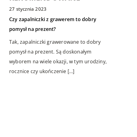
27 stycznia 2023
LIFE & STYLE
LIFE & STYLE
LIFE & STYLE
Czy zapalniczki z grawerem to dobry
pomysł na prezent?
Tak, zapalniczki grawerowane to dobry
pomysł na prezent. Są doskonałym
wyborem na wiele okazji, w tym urodziny,
rocznice czy ukończenie […]
11 czerwca 2019
24 lutego 2020
Jakie buty pasują do spodni
Z czego są zrobione ekologiczne torby i
materiałowych?
plecaki?
Tworzenie pełnych zestawów
Moda na ekologiczne produkty wchodzi do
stylizacyjnych wcale nie należy do zadań
mainstreamu z coraz większą
łatwych. Trzeba wziąć pod uwagę wiele
intensywnością. Klienci mają większą