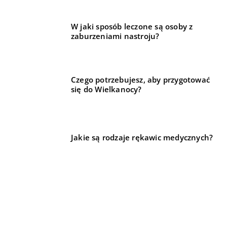
W jaki sposób leczone są osoby z
zaburzeniami nastroju?
Czego potrzebujesz, aby przygotować
się do Wielkanocy?
Jakie są rodzaje rękawic medycznych?
REKOMENDOWANE
04 września 2022
DLA DOMU I OGRODU
FORMA I ZDROWIE
DLA DOMU I OGRODU
Lampy – Czy jest jeszcze coś, czego mogłeś o nich nie