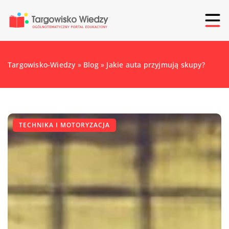
Targowisko-Wiedzy
»
Blog
»
Jakie auta przyjmują skupy?
TECHNIKA I MOTORYZACJA