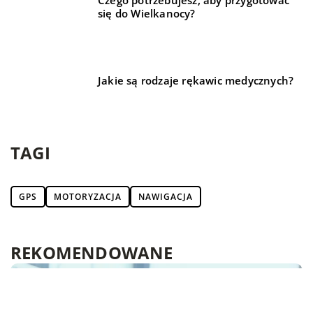
Czego potrzebujesz, aby przygotować
się do Wielkanocy?
Jakie są rodzaje rękawic medycznych?
TAGI
GPS
MOTORYZACJA
NAWIGACJA
REKOMENDOWANE
BUDOWNICTWO
TECHNIKA I MOTORYZACJA
TECHNIKA I MOTORYZACJA