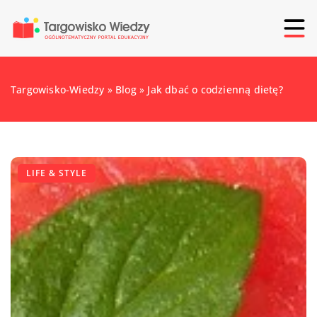
Targowisko-Wiedzy
»
Blog
»
Jak dbać o codzienną dietę?
LIFE & STYLE