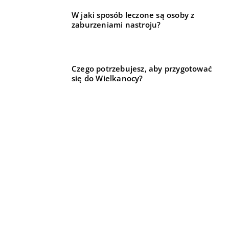
W jaki sposób leczone są osoby z
zaburzeniami nastroju?
Czego potrzebujesz, aby przygotować
się do Wielkanocy?
Jakie są rodzaje rękawic medycznych?
REKOMENDOWANE
HOBBY I SPORT
LIFE & STYLE
LIFE & STYLE