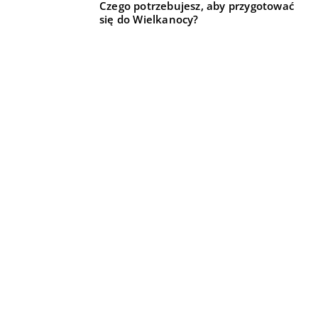
Czego potrzebujesz, aby przygotować
się do Wielkanocy?
Jakie są rodzaje rękawic medycznych?
REKOMENDOWANE
DLA DOMU I OGRODU
BIZNES I REKLAMA
TECHNIKA I MOTORYZACJA