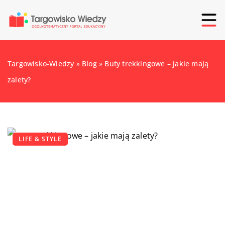
Targowisko-Wiedzy
»
Blog
»
Buty trekkingowe – jakie mają
zalety?
LIFE & STYLE