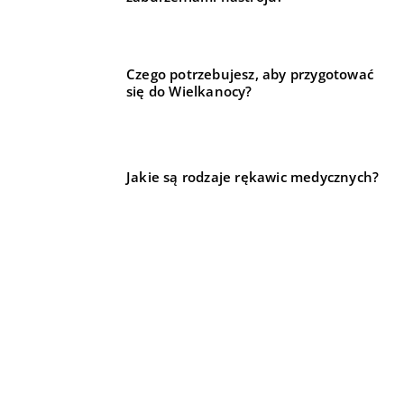
Czego potrzebujesz, aby przygotować
się do Wielkanocy?
Jakie są rodzaje rękawic medycznych?
REKOMENDOWANE
TECHNIKA I MOTORYZACJA
HOBBY I SPORT
DLA DOMU I OGRODU