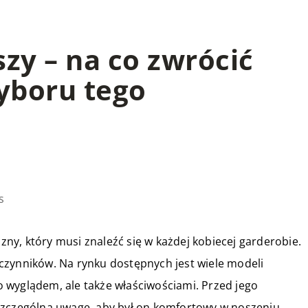
zy – na co zwrócić
yboru tego
s
y, który musi znaleźć się w każdej kobiecej garderobie.
czynników. Na rynku dostępnych jest wiele modeli
ko wyglądem, ale także właściwościami. Przed jego
szczególną uwagę, aby był on komfortowy w noszeniu