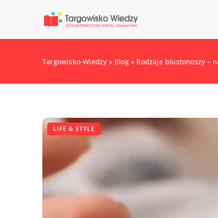
Targowisko-Wiedzy
»
Blog
»
Rodzaje biustonoszy – 
LIFE & STYLE