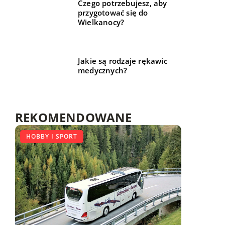
Czego potrzebujesz, aby
przygotować się do
Wielkanocy?
Jakie są rodzaje rękawic
medycznych?
REKOMENDOWANE
LIFE & STYLE
HOBBY I SPORT
DLA DOMU I OGRODU