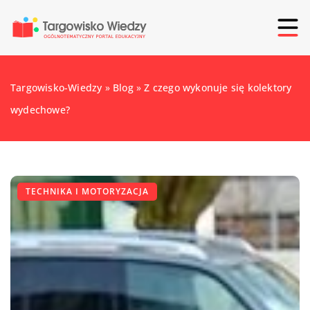
Targowisko-Wiedzy
»
Blog
»
Z czego wykonuje się kolektory
wydechowe?
TECHNIKA I MOTORYZACJA