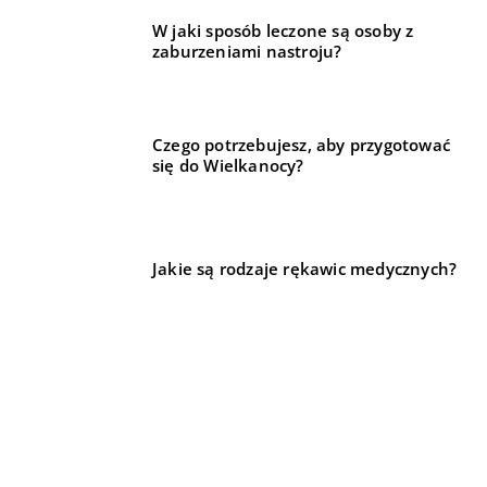
W jaki sposób leczone są osoby z
zaburzeniami nastroju?
Czego potrzebujesz, aby przygotować
się do Wielkanocy?
Jakie są rodzaje rękawic medycznych?
REKOMENDOWANE
19 października 2022
BUDOWNICTWO
DLA DOMU I OGRODU
BIZNES I REKLAMA
O czym warto pamiętać, planując remont biura?