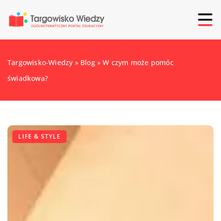
Targowisko-Wiedzy
»
Blog
»
W czym może pomóc
świadkowa?
LIFE & STYLE