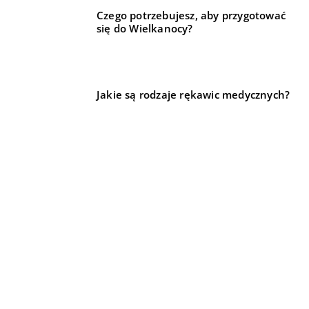
Czego potrzebujesz, aby przygotować
się do Wielkanocy?
Jakie są rodzaje rękawic medycznych?
REKOMENDOWANE
LIFE & STYLE
DLA DOMU I OGRODU
HOBBY I SPORT