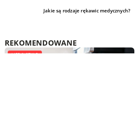
Jakie są rodzaje rękawic medycznych?
REKOMENDOWANE
DLA DOMU I OGRODU
LIFE & STYLE
LIFE & STYLE