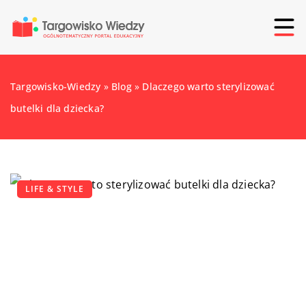
Targowisko-Wiedzy
»
Blog
»
Dlaczego warto sterylizować
butelki dla dziecka?
LIFE & STYLE