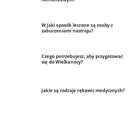
W jaki sposób leczone są osoby z
zaburzeniami nastroju?
Czego potrzebujesz, aby przygotować
się do Wielkanocy?
Jakie są rodzaje rękawic medycznych?
REKOMENDOWANE
BIZNES I REKLAMA
TECHNIKA I MOTORYZACJA
FORMA I ZDROWIE