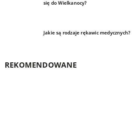
się do Wielkanocy?
Jakie są rodzaje rękawic medycznych?
REKOMENDOWANE
LIFE & STYLE
TECHNIKA I MOTORYZACJA
LIFE & STYLE