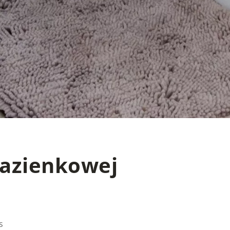
łazienkowej
s