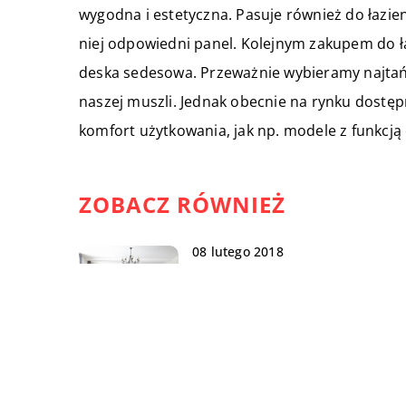
wygodna i estetyczna. Pasuje również do łazie
niej odpowiedni panel. Kolejnym zakupem do łaz
deska sedesowa. Przeważnie wybieramy najtań
naszej muszli. Jednak obecnie na rynku dostę
komfort użytkowania, jak np. modele z funkcją 
ZOBACZ RÓWNIEŻ
08 lutego 2018
Designerskie fotele
10 czerwca 2021
Jakie korzyści przynosi
korzystanie z pompy ciepła w