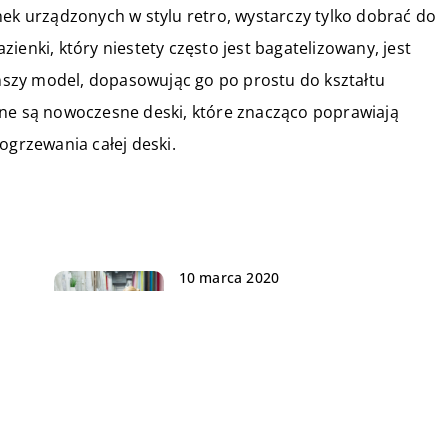
nek urządzonych w stylu retro, wystarczy tylko dobrać do
ienki, który niestety często jest bagatelizowany, jest
szy model, dopasowując go po prostu do kształtu
pne są nowoczesne deski, które znacząco poprawiają
ogrzewania całej deski.
10 marca 2020
Jak dobrać długość zasłon
01 listopada 2018
Jak zwiększyć atrakcyjność domu