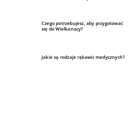
Czego potrzebujesz, aby przygotować
się do Wielkanocy?
Jakie są rodzaje rękawic medycznych?
REKOMENDOWANE
LIFE & STYLE
LIFE & STYLE
FORMA I ZDROWIE