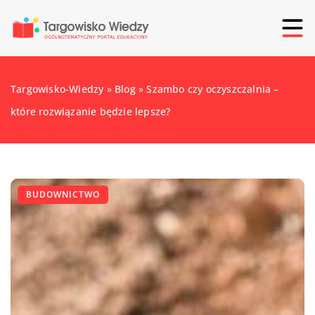
Targowisko-Wiedzy
»
Blog
»
Szambo czy oczyszczalnia –
które rozwiązanie będzie lepsze?
BUDOWNICTWO