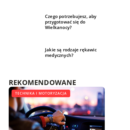
Czego potrzebujesz, aby
przygotować się do
Wielkanocy?
Jakie są rodzaje rękawic
medycznych?
REKOMENDOWANE
FORMA I ZDROWIE
TECHNIKA I MOTORYZACJA
LIFE & STYLE