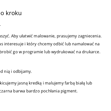
po kroku
.
szyć. Aby ułatwić malowanie, prasujemy zagniecenia.
s interesuje i który chcemy odbić lub namalować na
obrobić go w programie lub wydrukować na drukarce.
d nią i odbijamy.
zkicujemy jasną kredką i malujemy farbą białą lub
 czarna barwa bardzo pochłania pigment.