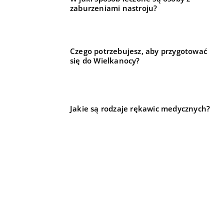
zaburzeniami nastroju?
Czego potrzebujesz, aby przygotować
się do Wielkanocy?
Jakie są rodzaje rękawic medycznych?
REKOMENDOWANE
14 sierpnia 2022
LIFE & STYLE
LIFE & STYLE
DLA DOMU I OGRODU
LIFE & STYLE
Jak wybrać dobrą firmę remontową?
Wykończenie nowego mieszkania, remont starego czy