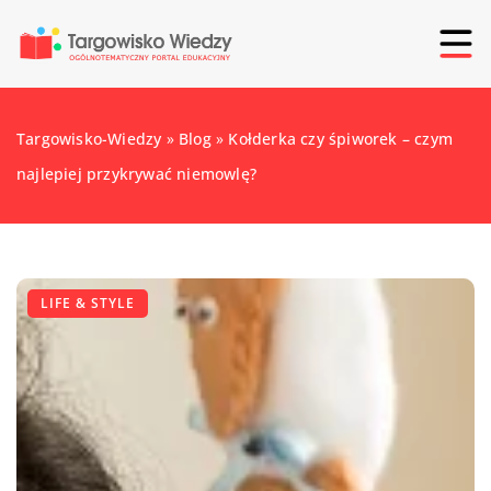
Targowisko-Wiedzy
»
Blog
»
Kołderka czy śpiworek – czym
najlepiej przykrywać niemowlę?
LIFE & STYLE