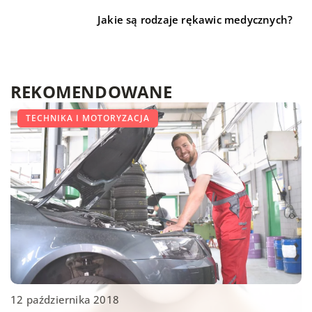
Jakie są rodzaje rękawic medycznych?
REKOMENDOWANE
LIFE & STYLE
LIFE & STYLE
TECHNIKA I MOTORYZACJA
12 października 2018
31 maja 2019