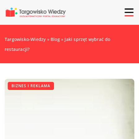
Targowisko-Wiedzy
»
Blog
»
Jaki sprzęt wybrać do
restauracji?
BIZNES I REKLAMA