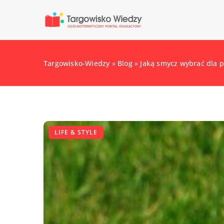
Targowisko-Wiedzy
»
Blog
»
Jaką smycz wybrać dla p
LIFE & STYLE