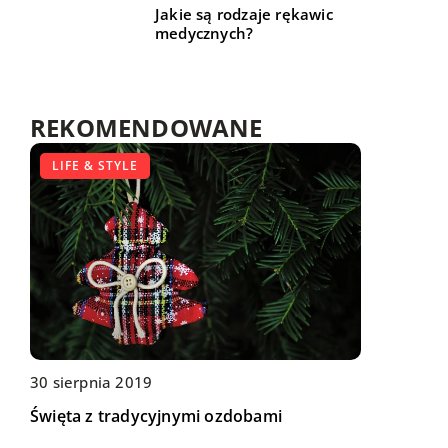
Jakie są rodzaje rękawic
medycznych?
REKOMENDOWANE
DLA DOMU I OGRODU
LIFE & STYLE
DLA DOMU I OGRODU
09 grudnia 2019
30 sierpnia 2019
Praktyczne akcesoria i wyposażenie do
22 maja 2021
Święta z tradycyjnymi ozdobami
urządzenia garderoby
Jak wybrać klimatyzację do domu lub