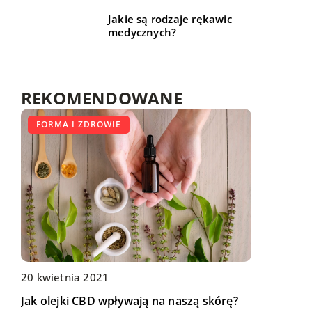
Jakie są rodzaje rękawic
medycznych?
REKOMENDOWANE
LIFE & STYLE
FORMA I ZDROWIE
FORMA I ZDROWIE
18 marca 2020
20 kwietnia 2021
01 września 2021
Dodatki i akcesoria, które odmienią Twój
Jak olejki CBD wpływają na naszą skórę?
Badanie wzroku – co jaki czas powinno się