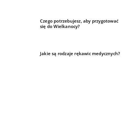
Czego potrzebujesz, aby przygotować
się do Wielkanocy?
Jakie są rodzaje rękawic medycznych?
REKOMENDOWANE
DLA DOMU I OGRODU
LIFE & STYLE
FORMA I ZDROWIE