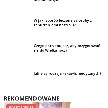
W jaki sposób leczone są osoby z
zaburzeniami nastroju?
Czego potrzebujesz, aby przygotować
się do Wielkanocy?
Jakie są rodzaje rękawic medycznych?
REKOMENDOWANE
BIZNES I REKLAMA
LIFE & STYLE
HOBBY I SPORT