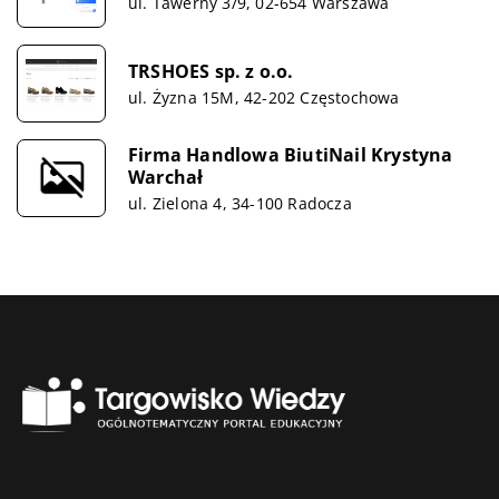
ul. Tawerny 3/9, 02-654 Warszawa
TRSHOES sp. z o.o.
ul. Żyzna 15M, 42-202 Częstochowa
Firma Handlowa BiutiNail Krystyna
Warchał
ul. Zielona 4, 34-100 Radocza