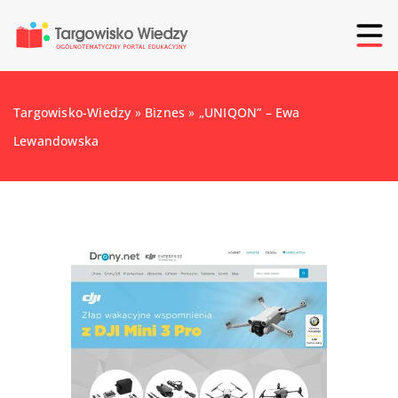
Targowisko-Wiedzy
»
Biznes
»
„UNIQON” – Ewa
Lewandowska