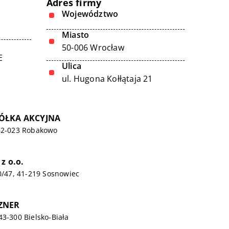
Adres firmy
Województwo
Miasto
50-006 Wrocław
E
Ulica
ul. Hugona Kołłątaja 21
PÓŁKA AKCYJNA
 62-023 Robakowo
z o.o.
20/47, 41-219 Sosnowiec
ZNER
43-300 Bielsko-Biała