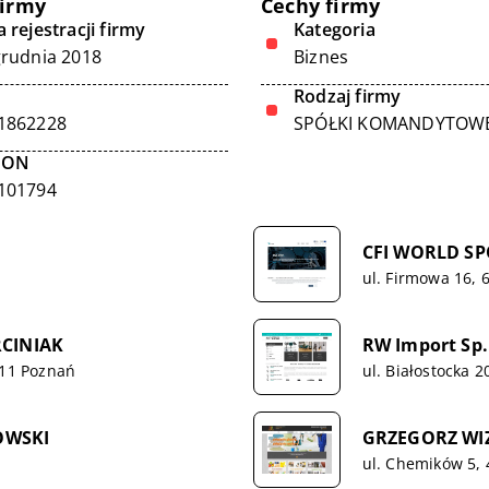
firmy
Cechy firmy
 rejestracji firmy
Kategoria
grudnia 2018
Biznes
Rodzaj firmy
1862228
SPÓŁKI KOMANDYTOW
GON
101794
CFI WORLD S
ul. Firmowa 16,
CINIAK
RW Import Sp. 
511 Poznań
ul. Białostocka 
OWSKI
GRZEGORZ WI
ul. Chemików 5, 