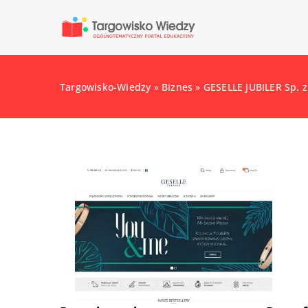
Targowisko-Wiedzy
»
Biznes
»
GESELLE JUBILER Sp. z 