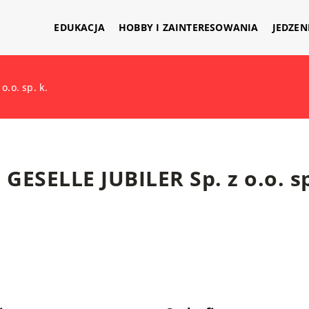
EDUKACJA
HOBBY I ZAINTERESOWANIA
JEDZEN
o.o. sp. k.
GESELLE JUBILER Sp. z o.o. sp