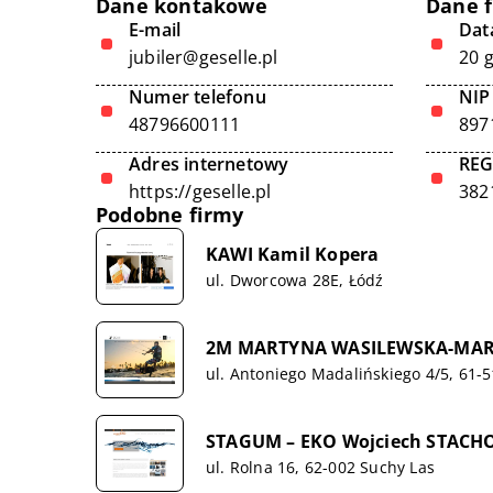
Dane kontakowe
Dane 
E-mail
Data
jubiler@geselle.pl
20 
Numer telefonu
NIP
48796600111
897
Adres internetowy
RE
https://geselle.pl
382
Podobne firmy
KAWI Kamil Kopera
ul. Dworcowa 28E, Łódź
2M MARTYNA WASILEWSKA-MAR
ul. Antoniego Madalińskiego 4/5, 61-
STAGUM – EKO Wojciech STACH
ul. Rolna 16, 62-002 Suchy Las