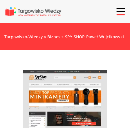
Targowisko-Wiedzy
»
Biznes
»
SPY SHOP Paweł Wujcikowski