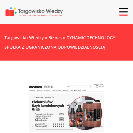
Targowisko-Wiedzy
»
Biznes
»
DYNAMIC TECHNOLOGY
SPÓŁKA Z OGRANICZONĄ ODPOWIEDZIALNOŚCIĄ