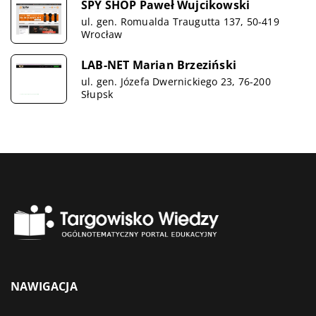
SPY SHOP Paweł Wujcikowski
ul. gen. Romualda Traugutta 137, 50-419
Wrocław
LAB-NET Marian Brzeziński
ul. gen. Józefa Dwernickiego 23, 76-200
Słupsk
NAWIGACJA