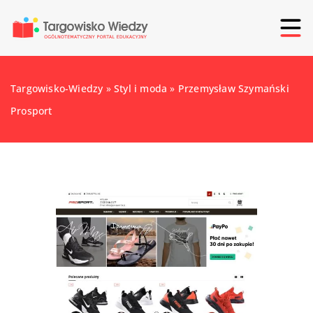
Targowisko-Wiedzy
»
Styl i moda
»
Przemysław Szymański
Prosport