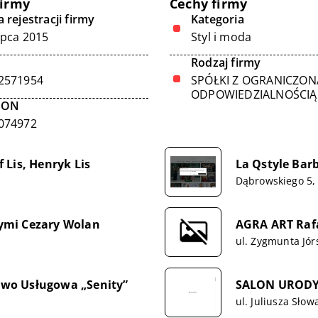
firmy
Cechy firmy
 rejestracji firmy
Kategoria
ipca 2015
Styl i moda
Rodzaj firmy
2571954
SPÓŁKI Z OGRANICZON
ODPOWIEDZIALNOŚCIĄ
GON
074972
 Lis, Henryk Lis
La Qstyle Bar
Dąbrowskiego 5,
ymi Cezary Wolan
AGRA ART Raf
ul. Zygmunta Jór
wo Usługowa „Senity”
SALON URODY 
ul. Juliusza Sło