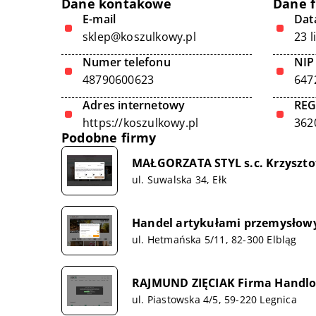
Dane kontakowe
Dane 
E-mail
Data
sklep@koszulkowy.pl
23 l
Numer telefonu
NIP
48790600623
647
Adres internetowy
RE
https://koszulkowy.pl
362
Podobne firmy
MAŁGORZATA STYL s.c. Krzysztof
ul. Suwalska 34, Ełk
Handel artykułami przemysłow
ul. Hetmańska 5/11, 82-300 Elbląg
RAJMUND ZIĘCIAK Firma Handlo
ul. Piastowska 4/5, 59-220 Legnica