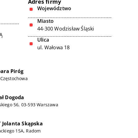
Adres firmy
Województwo
Miasto
44-300 Wodzisław Śląski
Ą
Ulica
ul. Wałowa 18
bara Piróg
 Częstochowa
ał Dogoda
skiego 56, 03-593 Warszawa
Jolanta Skąpska
wackiego 15A, Radom