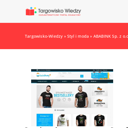
Targowisko-Wiedzy
»
Styl i moda
»
ABABINK Sp. z o.o