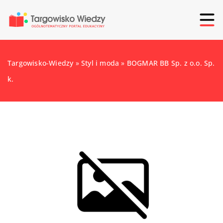
Targowisko-Wiedzy
»
Styl i moda
»
BOGMAR BB Sp. z o.o. Sp.
k.