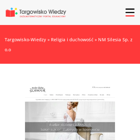
Targowisko-Wiedzy
»
Religia i duchowość
»
NM Silesia Sp. z
o.o