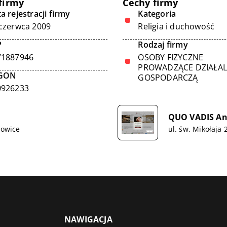
firmy
Cechy firmy
a rejestracji firmy
Kategoria
czerwca 2009
Religia i duchowość
P
Rodzaj firmy
71887946
OSOBY FIZYCZNE
PROWADZĄCE DZIAŁA
GON
GOSPODARCZĄ
0926233
QUO VADIS An
łowice
ul. św. Mikołaja
NAWIGACJA