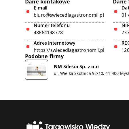
Dane kontakowe
Dane 
E-mail
Dat
biuro@swiecedlagastronomii.pl
01 
Numer telefonu
NI
48664198778
73
Adres internetowy
RE
https://swiecedlagastronomii.pl
12
Podobne firmy
NM Silesia Sp. z o.o
ul. Wielka Skotnica 92/10, 41-400 Mys