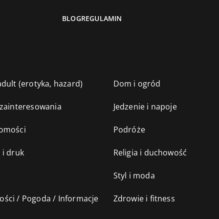
BLOG
REGULAMIN
dult (erotyka, hazard)
Dom i ogród
 zainteresowania
Jedzenie i napoje
omości
Podróże
 i druk
Religia i duchowość
Styl i moda
ści / Pogoda / Informacje
Zdrowie i fitness