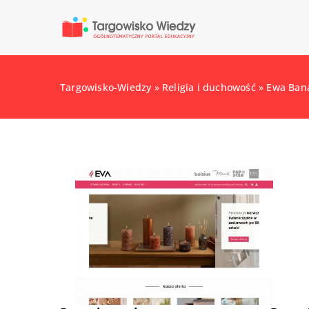
Targowisko-Wiedzy
»
Religia i duchowość
»
Ewa Ban