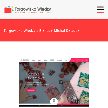
Targowisko-Wiedzy
»
Biznes
»
Michał Dziadek