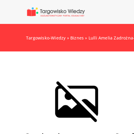
Targowisko-Wiedzy
»
Biznes
»
Lulli Amelia Zadrożn