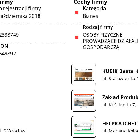
firmy
Cechy firmy
 rejestracji firmy
Kategoria
października 2018
Biznes
Rodzaj firmy
2338749
OSOBY FIZYCZNE
PROWADZĄCE DZIAŁA
GON
GOSPODARCZĄ
649892
KUBIK Beata 
ul. Starowiejska
Zakład Produk
ul. Kościerska 7
HELPRATCHET S
-419 Wrocław
ul. Mariana Koło