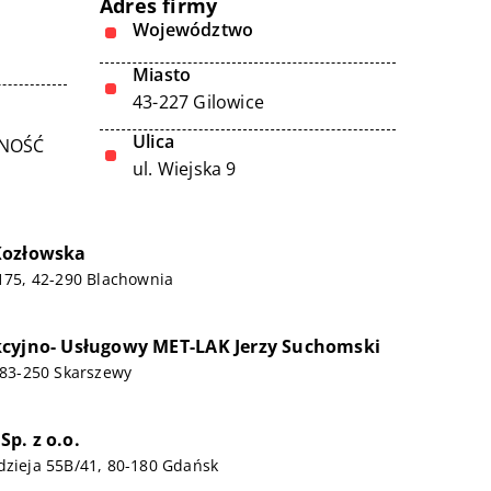
Adres firmy
Województwo
Miasto
43-227 Gilowice
Ulica
LNOŚĆ
ul. Wiejska 9
Kozłowska
 175, 42-290 Blachownia
cyjno- Usługowy MET-LAK Jerzy Suchomski
, 83-250 Skarszewy
p. z o.o.
dzieja 55B/41, 80-180 Gdańsk