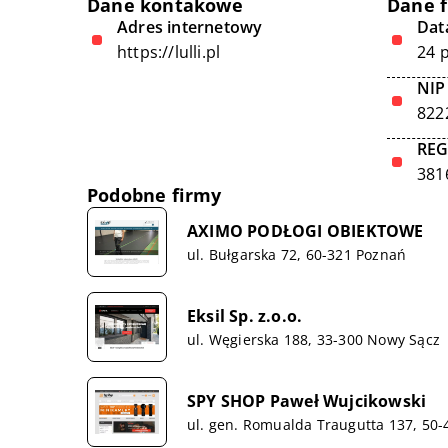
Dane kontakowe
Dane 
Adres internetowy
Data
https://lulli.pl
24 
NIP
822
RE
381
Podobne firmy
AXIMO PODŁOGI OBIEKTOWE
ul. Bułgarska 72, 60-321 Poznań
Eksil Sp. z.o.o.
ul. Węgierska 188, 33-300 Nowy Sącz
SPY SHOP Paweł Wujcikowski
ul. gen. Romualda Traugutta 137, 50