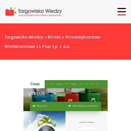
Targowisko-Wiedzy
»
Biznes
»
Przedsiębiorstwo
Wielobranżowe LS Plus Sp. z o.o.