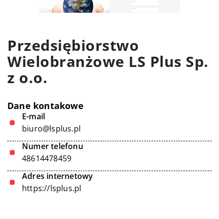
Przedsiębiorstwo
Wielobranżowe LS Plus Sp.
z o.o.
Dane kontakowe
E-mail
biuro@lsplus.pl
Numer telefonu
48614478459
Adres internetowy
https://lsplus.pl