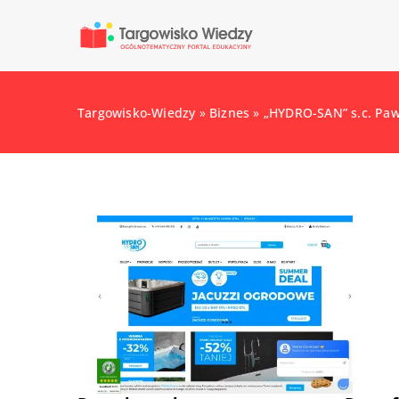
Targowisko-Wiedzy
»
Biznes
»
„HYDRO-SAN” s.c. Paw