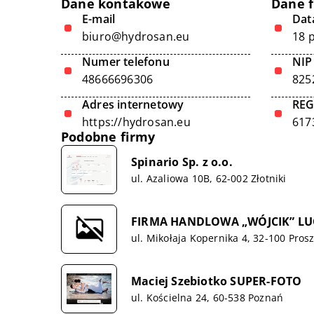
Dane kontakowe
Dane 
E-mail
Data
biuro@hydrosan.eu
18 
Numer telefonu
NIP
48666696306
825
Adres internetowy
RE
https://hydrosan.eu
617
Podobne firmy
Spinario Sp. z o.o.
ul. Azaliowa 10B, 62-002 Złotniki
FIRMA HANDLOWA „WÓJCIK” LU
ul. Mikołaja Kopernika 4, 32-100 Pros
Maciej Szebiotko SUPER-FOTO
ul. Kościelna 24, 60-538 Poznań