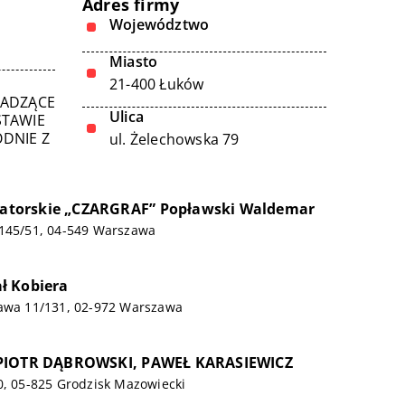
Adres firmy
Województwo
Miasto
21-400 Łuków
WADZĄCE
Ulica
STAWIE
DNIE Z
ul. Żelechowska 79
igatorskie „CZARGRAF” Popławski Waldemar
/145/51, 04-549 Warszawa
ł Kobiera
iawa 11/131, 02-972 Warszawa
PIOTR DĄBROWSKI, PAWEŁ KARASIEWICZ
0, 05-825 Grodzisk Mazowiecki