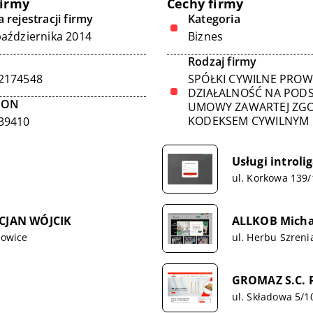
firmy
Cechy firmy
 rejestracji firmy
Kategoria
października 2014
Biznes
Rodzaj firmy
2174548
SPÓŁKI CYWILNE PRO
DZIAŁALNOŚĆ NA POD
GON
UMOWY ZAWARTEJ ZGO
KODEKSEM CYWILNYM
39410
Usługi introl
ul. Korkowa 139
CJAN WÓJCIK
ALLKOB Micha
zowice
ul. Herbu Szren
GROMAZ S.C. 
ul. Składowa 5/1